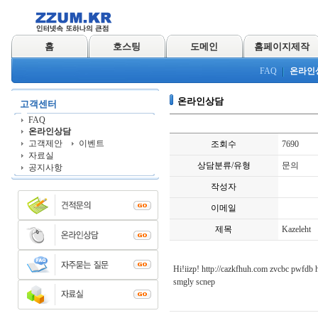
홈
호스팅
도메인
홈페이지제작
FAQ
온라인
온라인상담
고객센터
FAQ
온라인상담
고객제안
이벤트
조회수
7690
자료실
상담분류/유형
문의
공지사항
작성자
이메일
제목
Kazeleht
Hi!iizp! http://cazkfhuh.com zvcbc pwfdb 
smgly scnep