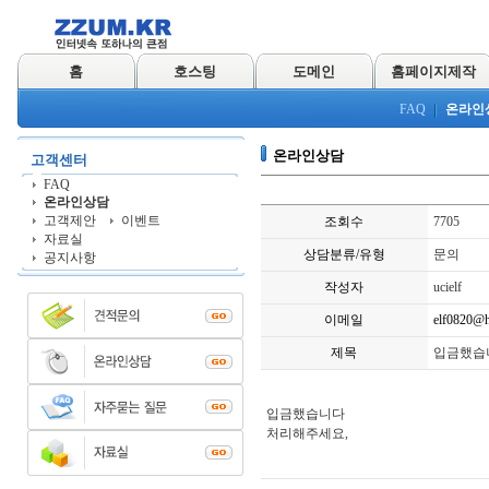
홈
호스팅
도메인
홈페이지제작
FAQ
온라인
온라인상담
고객센터
FAQ
온라인상담
고객제안
이벤트
조회수
7705
자료실
상담분류/유형
문의
공지사항
작성자
ucielf
이메일
elf0820@h
제목
입금했습
입금했습니다
처리해주세요,