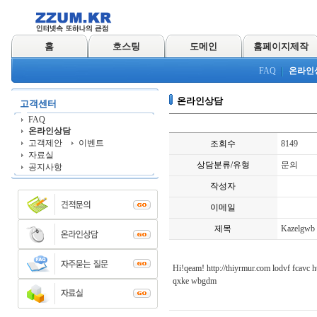
홈
호스팅
도메인
홈페이지제작
FAQ
온라인
온라인상담
고객센터
FAQ
온라인상담
고객제안
이벤트
조회수
8149
자료실
상담분류/유형
문의
공지사항
작성자
이메일
제목
Kazelgwb
Hi!qeam! http://thiyrmur.com lodvf fcavc h
qxke wbgdm